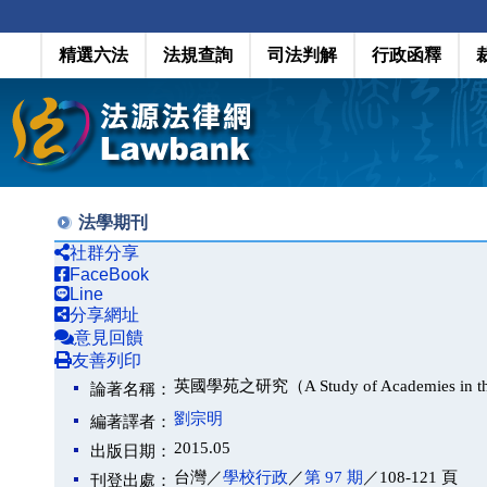
精選六法
法規查詢
司法判解
行政函釋
法學期刊
社群分享
FaceBook
Line
分享網址
意見回饋
友善列印
英國學苑之研究（A Study of Academies in t
論著名稱：
劉宗明
編著譯者：
2015.05
出版日期：
台灣／
學校行政
／
第 97 期
／108-121 頁
刊登出處：