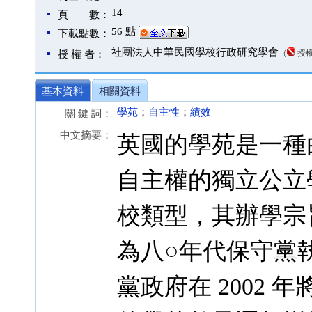
14
頁 數：
56 點
下載點數：
社團法人中華民國學校行政研究學會
（
授
授 權 者：
基本資料
相關資料
學苑
；
自主性
；
績效
關 鍵 詞：
中文摘要：
英國的學苑是一種
自主權的獨立公立
校類型，其辦學宗
為八○年代保守黨
黨政府在 2002