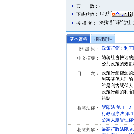
3
頁 數：
12 點
下載點數：
法務通訊雜誌社
授 權 者：
基本資料
相關資料
政策行銷
；
利害
關 鍵 詞：
隨著社會快速的
中文摘要：
公共政策的規劃
政策行銷觀念的
目 次：
利害關係人理論
誰是利害關係人
政策行銷的利害
結語
訴願法 第 1、2、3、
相關法條：
行政程序法 第 174 
公寓大廈管理條例 第 
最高行政法院 98
相關判解：