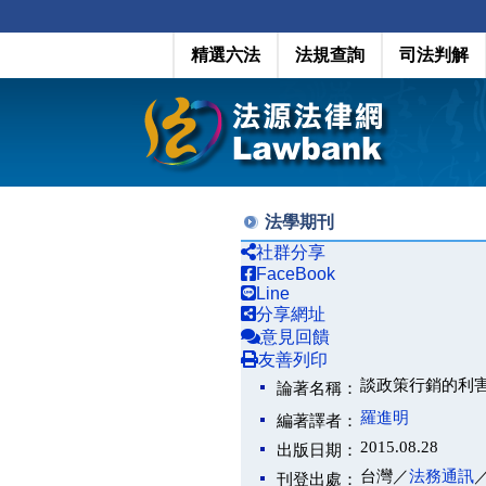
精選六法
法規查詢
司法判解
法學期刊
社群分享
FaceBook
Line
分享網址
意見回饋
友善列印
談政策行銷的利
論著名稱：
羅進明
編著譯者：
2015.08.28
出版日期：
台灣／
法務通訊
刊登出處：