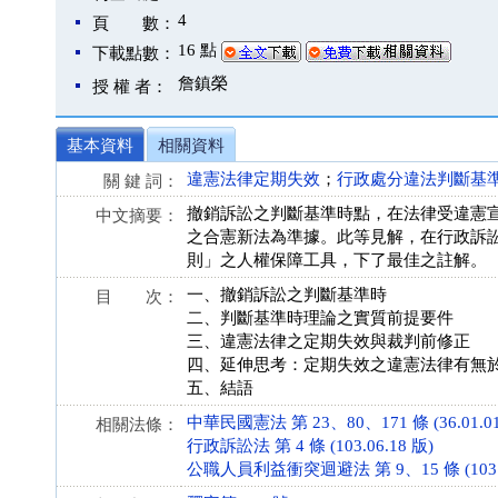
4
頁 數：
16 點
下載點數：
詹鎮榮
授 權 者：
基本資料
相關資料
違憲法律定期失效
；
行政處分違法判斷基
關 鍵 詞：
撤銷訴訟之判斷基準時點，在法律受違憲
中文摘要：
之合憲新法為準據。此等見解，在行政訴
則」之人權保障工具，下了最佳之註解。
一、撤銷訴訟之判斷基準時
目 次：
二、判斷基準時理論之實質前提要件
三、違憲法律之定期失效與裁判前修正
四、延伸思考：定期失效之違憲法律有無
五、結語
中華民國憲法 第 23、80、171 條 (36.01.01
相關法條：
行政訴訟法 第 4 條 (103.06.18 版)
公職人員利益衝突迴避法 第 9、15 條 (103.1