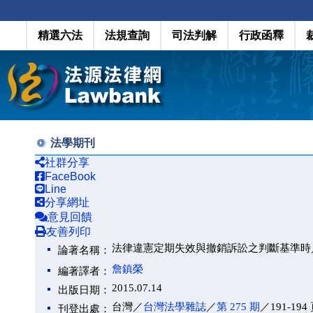
精選六法
法規查詢
司法判解
行政函釋
法學期刊
社群分享
FaceBook
Line
分享網址
意見回饋
友善列印
法律違憲定期失效與撤銷訴訟之判斷基準時／最高
論著名稱：
詹鎮榮
編著譯者：
2015.07.14
出版日期：
台灣／
台灣法學雜誌
／
第 275 期
／191-194
刊登出處：