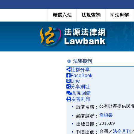
精選六法
法規查詢
司法判解
法學期刊
社群分享
FaceBook
Line
分享網址
意見回饋
友善列印
公有財產提供民
論著名稱：
詹鎮榮
編著譯者：
2015.09
出版日期：
台灣／
法令月刊
刊登出處：