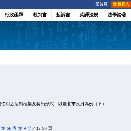
:::
回首頁
會員登入
行政函釋
裁判書
起訴書
英譯法規
法學論著
間使用之法制框架及契約形式－以臺北市政府為例（下）
／
第 66 卷 第 9 期
／32-50 頁