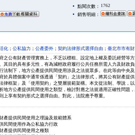
1762
點閱次數：
銷售明細：
活化
；
公私協力
；
公產委外
；
契約法律形式選擇自由
；
臺北市市有財
府之公有財產管理實務上，不乏以標租、設定地上權及委託經營等方
。其目的具有多元性，有為減輕政府履行公共任務所需人力及財政負
行法制下，地方公產提供民間使用涉及之法規眾多。在此等由中央及
府於具體個案中通常係透過「契約」之法律形式，將其公有財產提供
法律框架」及「使用契約」之雙層規範架構。本文從法制、學說，以
析地方公產提供民間使用之類型，檢討對應之法規適用正確性問題，
則上享有契約形式之選擇自由。對此，法院應予尊重。
財產提供民間使用之理論及規範體系
供民間使用作為公私協力行政
財產提供民間使用之種類