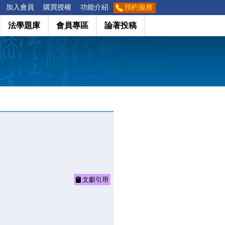
加入會員
購買授權
功能介紹
預約服務
法學題庫
會員專區
論著投稿
文獻引用