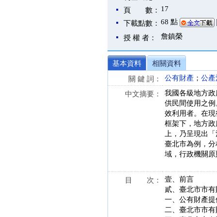
17
頁 數：
68 點
下載點數：
詹鎮榮
授 權 者：
基本資料
相關資料
公有財產
；
公產
關 鍵 詞：
我國各級地方政
中文摘要：
供民間使用之例
效利用者。在現
框架下，地方政
上，乃呈現出「
臺北市為例，分
域，行政機關原
壹、前言
目 次：
貳、臺北市市有
一、公有財產提
二、臺北市市有