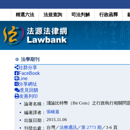
精選六法
法規查詢
司法判解
行政函釋
法學期刊
社群分享
FaceBook
Line
分享網址
意見回饋
友善列印
淺論比特幣（Bit Coin）之行政執行相關問
論著名稱：
張峻嘉
編著譯者：
2015.11.06
出版日期：
台灣／
法務通訊
／
第 2773 期
／3-6 頁
刊登出處：