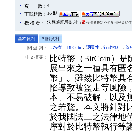
4
頁 數：
16 點
下載點數：
法務通訊雜誌社
（
授權者指定不分配權利金給作
授 權 者：
基本資料
相關資料
比特幣
；
BitCoin
；
隱匿性
；
行政執行
；
管
關 鍵 詞：
比特幣（BitCoin
中文摘要：
展出來之一種具有匿
幣」。雖然比特幣具
陷導致被盜走等風險
本、不易破解，以及
之若鶩。本文將針對
於我國法上之法律地
序對於比特幣執行等