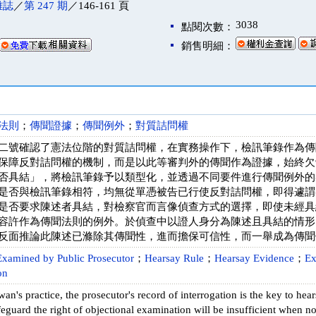
雜誌
／
第 247 期
／146-161 頁
3038
點閱次數：
銷售明細：
法則
；
傳聞證據
；
傳聞例外
；
對質詰問權
二號確認了憲法位階的對質詰問權，在實務操作下，檢訊筆錄作為傳
保障反對詰問權的機制，而是以此等審判外的傳聞作為證據，始終欠
否具結」，將檢訊筆錄予以類型化，並透過不同要件進行傳聞例外的
是否與檢訊筆錄相符，均無從單憑被告已行使反對詰問權，即得遽謂
是否要求陳述者具結，對檢察官而言像偵查方式的選擇，即使未經具
容許作為傳聞法則的例外。於偵查中以證人身分為陳述且具結的情形
反面推論此陳述已滌除其傳聞性，進而擔保可信性，而一舉成為傳聞
Examined by Public Prosecutor
；
Hearsay Rule
；
Hearsay Evidence
；
Ex
on
an's practice, the prosecutor's record of interrogation is the key to hea
eguard the right of objectional examination will be insufficient when 