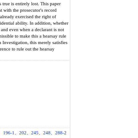
 true is entirely lost. This paper
nt with the prosecutor's record
 already exercised the right of
idential ability. In addition, whether
r, and even when a declarant is not
missible to make this a hearsay rule
Investigation, this merely satisfies
rence to rule out the hearsay
、196-1、202、245、248、288-2