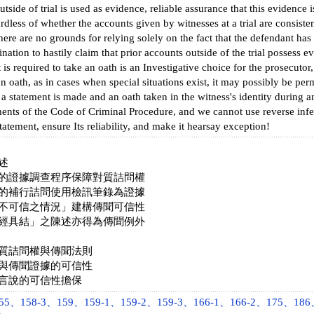
tside of trial is used as evidence, reliable assurance that this evidence is
ardless of whether the accounts given by witnesses at a trial are consiste
there are no grounds for relying solely on the fact that the defendant has
ation to hastily claim that prior accounts outside of the trial possess ev
t is required to take an oath is an Investigative choice for the prosecuto
an oath, as in cases when special situations exist, it may possibly be per
 statement is made and an oath taken in the witness's identity during an 
ments of the Code of Criminal Procedure, and we cannot use reverse infe
statement, ensure Its reliability, and make it hearsay exception!
述
的證據調查程序保障對質詰問權
的補行詰問使用檢訊筆錄為證據
不可信之情況」建構傳聞可信性
經具結」之陳述亦得為傳聞例外
質詰問權與傳聞法則
與傳聞證據的可信性
言說的可信性擔保
、158-3、159、159-1、159-2、159-3、166-1、166-2、175、186