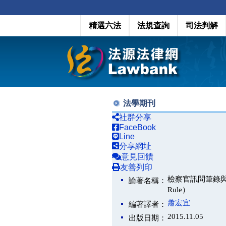
精選六法
法規查詢
司法判解
法學期刊
社群分享
FaceBook
Line
分享網址
意見回饋
友善列印
檢察官訊問筆錄與傳聞法
論著名稱：
Rule）
蕭宏宜
編著譯者：
2015.11.05
出版日期：