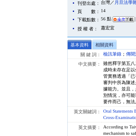
台灣／
月旦法學
刊登出處：
14
頁 數：
56 點
下載點數：
蕭宏宜
授 權 者：
基本資料
相關資料
檢訊筆錄
；
傳聞
關 鍵 詞：
雖然釋字第五八
中文摘要：
成時未存在足以
管實務透過「已
審判中所為陳述
據能力。並且，
別情況，亦可能
要件而己，無法
Oral Statements 
英文關鍵詞：
Cross-Examinati
According to Taiw
英文摘要：
mechanism to saf