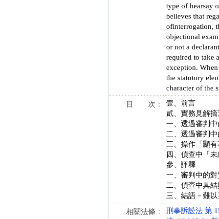
type of hearsay ou
believes that reg
ofinterrogation, 
objectional examin
or not a declaran
required to take 
exception. When a
the statutory ele
character of the 
壹、前言
目 次：
貳、實務見解摘
一、透過審判中
二、透過審判中
三、操作「顯有
四、偵查中「未
參、評釋
一、審判中的對
二、偵查中具結
三、結語－難以
刑事訴訟法 第 155
相關法條：