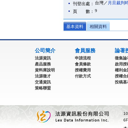
台灣／
月旦裁判
刊登出處：
9
頁 數：
基本資料
相關資料
:::
公司簡介
會員服務
論著
法源資訊
申請流程
徵集論
產品服務
會員條款
啟用授
資料庫說明
授權費用
權利金
法源徵才
付款方式
授權合
交通資訊
投稿基
策略聯盟
1
6F