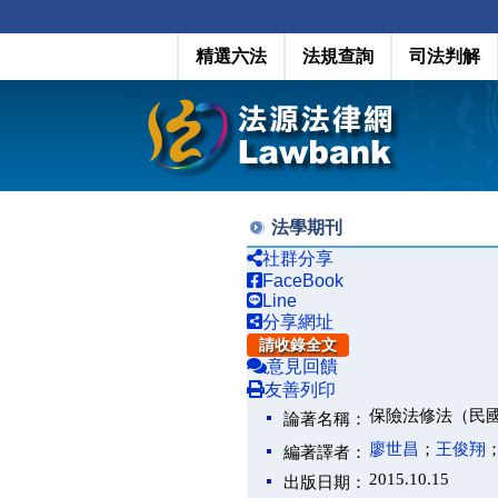
精選六法
法規查詢
司法判解
法學期刊
社群分享
FaceBook
Line
分享網址
請收錄全文
意見回饋
友善列印
保險法修法（民
論著名稱：
廖世昌
；
王俊翔
編著譯者：
2015.10.15
出版日期：