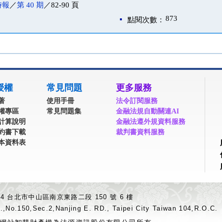
時報
／
第 40 期
／82-90 頁
873
點閱次數：
授權
常見問題
更多服務
著
使用手冊
法令訂閱服務
權專區
常見問題集
金融法規自動關連AI
計算說明
金融法遵外規資料服務
約書下載
裁判書資料服務
本資料表
04 台北市中山區南京東路二段 150 號 6 樓
.,No.150,Sec.2,Nanjing E. RD., Taipei City Taiwan 104,R.O.C.