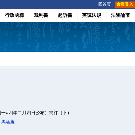
:::
回首頁
會員登入
行政函釋
裁判書
起訴書
英譯法規
法學論著
國一○四年二月四日公布）簡評（下）
；
馬涵蕙