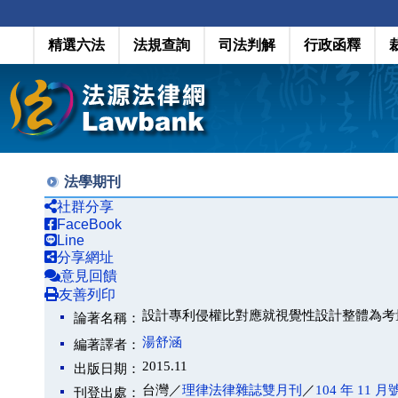
精選六法
法規查詢
司法判解
行政函釋
法學期刊
社群分享
FaceBook
Line
分享網址
意見回饋
友善列印
設計專利侵權比對應就視覺性設計整體為考
論著名稱：
湯舒涵
編著譯者：
2015.11
出版日期：
台灣／
理律法律雜誌雙月刊
／
104 年 11 月
刊登出處：