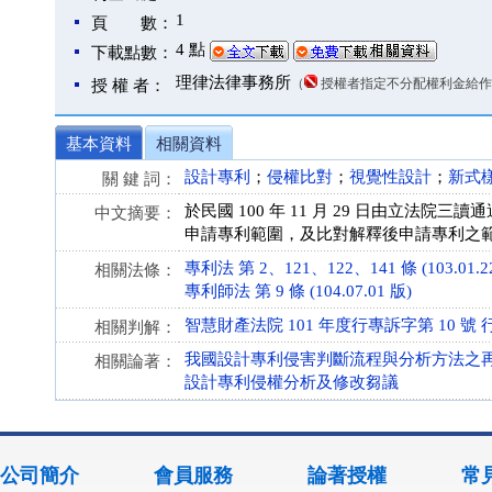
1
頁 數：
4 點
下載點數：
理律法律事務所
（
授權者指定不分配權利金給作
授 權 者：
基本資料
相關資料
設計專利
；
侵權比對
；
視覺性設計
；
新式
關 鍵 詞：
於民國 100 年 11 月 29 日由立
中文摘要：
申請專利範圍，及比對解釋後申請專利之
專利法 第 2、121、122、141 條 (103.01.2
相關法條：
專利師法 第 9 條 (104.07.01 版)
智慧財產法院 101 年度行專訴字第 10 號
相關判解：
我國設計專利侵害判斷流程與分析方法之
相關論著：
設計專利侵權分析及修改芻議
公司簡介
會員服務
論著授權
常