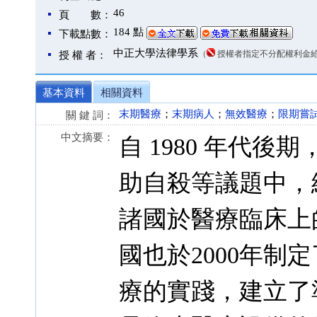
46
頁 數：
184 點
下載點數：
中正大學法律學系
（
授權者指定不分配權利金
授 權 者：
基本資料
相關資料
末期醫療
；
末期病人
；
無效醫療
；
限期嘗
關 鍵 詞：
中文摘要：
自 1980 年代
助自殺等議題中，
諸國於醫療臨床上
國也於2000年
療的實踐，建立了