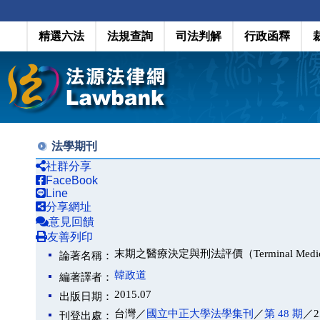
精選六法
法規查詢
司法判解
行政函釋
法學期刊
社群分享
FaceBook
Line
分享網址
意見回饋
友善列印
末期之醫療決定與刑法評價（Terminal Medical Care
論著名稱：
韓政道
編著譯者：
2015.07
出版日期：
台灣／
國立中正大學法學集刊
／
第 48 期
／2
刊登出處：