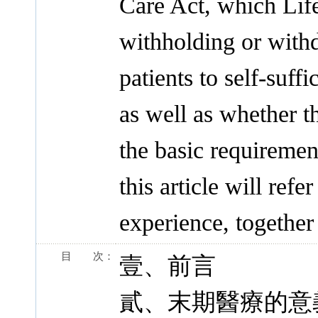
Care Act, which Lif
withholding or withd
patients to self-suff
as well as whether th
the basic requirement
this article will ref
experience, together
目 次：
壹、前言
貳、末期醫療的意