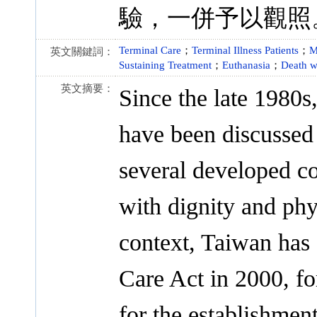
驗，一併予以觀照
Terminal Care
；
Terminal Illness Patients
；
M
英文關鍵詞：
Sustaining Treatment
；
Euthanasia
；
Death w
英文摘要：
Since the late 1980s
have been discussed 
several developed co
with dignity and phys
context, Taiwan has 
Care Act in 2000, fo
for the establishmen