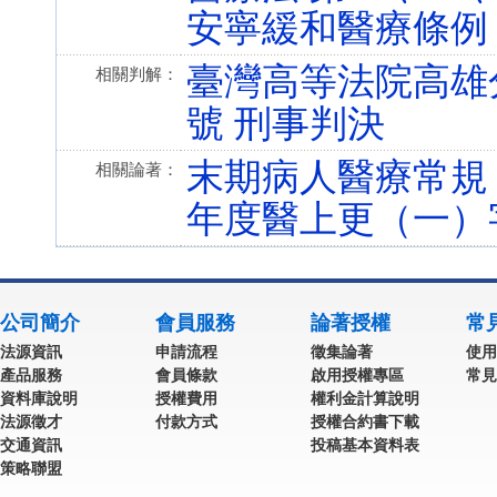
安寧緩和醫療條例 第 3、
臺灣高等法院高雄分
相關判解：
號 刑事判決
末期病人醫療常規
相關論著：
年度醫上更（一）
公司簡介
會員服務
論著授權
常
法源資訊
申請流程
徵集論著
使用
產品服務
會員條款
啟用授權專區
常見
資料庫說明
授權費用
權利金計算說明
法源徵才
付款方式
授權合約書下載
交通資訊
投稿基本資料表
策略聯盟