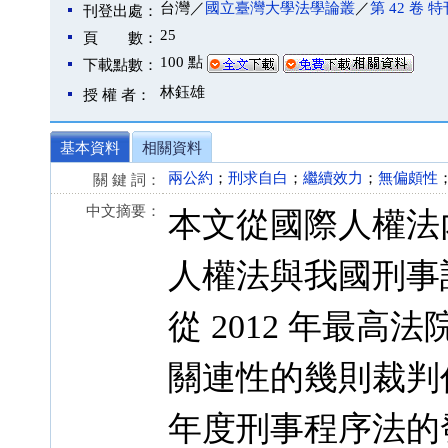
台灣／
國立臺灣大學法學論叢
／
第 42 卷 
刊登出處：
25
頁 數：
100 點
下載點數：
林鈺雄
授 權 者：
基本資料
相關資料
兩公約
；
刑求自白
；
繼續效力
；
無偏頗性
關 鍵 詞：
中文摘要：
本文從國際人權法
人權法與我國刑事
從 2012 年最
關連性的幾則裁判
年度刑事程序法的