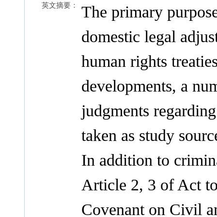
英文摘要：
The primary purposes
domestic legal adjust
human rights treaties
developments, a num
judgments regarding
taken as study sourc
In addition to crimi
Article 2, 3 of Act t
Covenant on Civil a