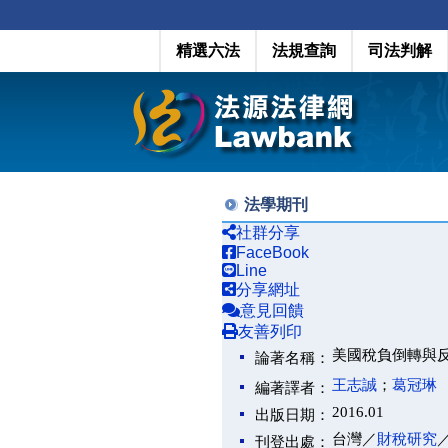
精選六法
法規查詢
司法判解
法學期刊
社群分享
FaceBook
Line
分享網址
意見回饋
友善列印
美國稅負倒轉與
論著名稱：
王志誠
；
葛冠琳
編著譯者：
2016.01
出版日期：
台灣／
財稅研究
刊登出處：