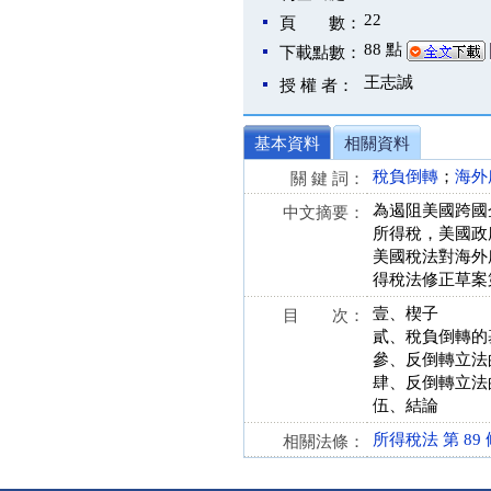
22
頁 數：
88 點
下載點數：
王志誠
授 權 者：
基本資料
相關資料
稅負倒轉
；
海外
關 鍵 詞：
為遏阻美國跨國
中文摘要：
所得稅，美國政
美國稅法對海外
得稅法修正草案第 
壹、楔子
目 次：
貳、稅負倒轉的
參、反倒轉立法
肆、反倒轉立法
伍、結論
所得稅法 第 89 條 
相關法條：