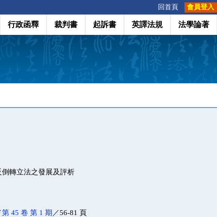
:::
回首頁
會員登入
行政函釋
裁判書
起訴書
英譯法規
法學論著
反倒轉立法之發展及評析
／
第 45 卷 第 1 期
／56-81 頁