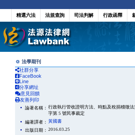
精選六法
法規查詢
司法判解
行政函釋
法學期刊
社群分享
FaceBook
Line
分享網址
意見回饋
友善列印
行政執行管收證明方法、時點及稅捐稽徵法第 
論著名稱：
字第 5 號民事裁定
黃國書
編著譯者：
2016.03.25
出版日期：