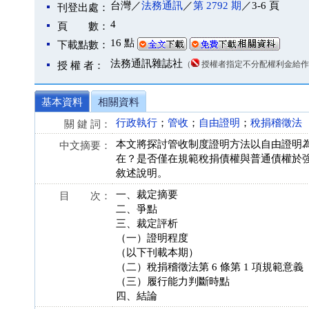
台灣／
法務通訊
／
第 2792 期
／3-6 頁
刊登出處：
4
頁 數：
16 點
下載點數：
法務通訊雜誌社
（
授權者指定不分配權利金給作
授 權 者：
基本資料
相關資料
行政執行
；
管收
；
自由證明
；
稅捐稽徵法
關 鍵 詞：
本文將探討管收制度證明方法以自由證明為
中文摘要：
在？是否僅在規範稅捐債權與普通債權於
敘述說明。
一、裁定摘要
目 次：
二、爭點
三、裁定評析
（一）證明程度
（以下刊載本期）
（二）稅捐稽徵法第 6 條第 1 項規範意義
（三）履行能力判斷時點
四、結論