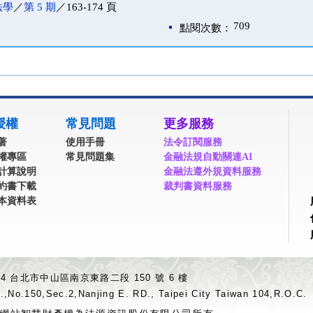
法學
／
第 5 期
／163-174 頁
709
點閱次數：
授權
常見問題
更多服務
著
使用手冊
法令訂閱服務
權專區
常見問題集
金融法規自動關連AI
計算說明
金融法遵外規資料服務
約書下載
裁判書資料服務
本資料表
04 台北市中山區南京東路二段 150 號 6 樓
.,No.150,Sec.2,Nanjing E. RD., Taipei City Taiwan 104,R.O.C.