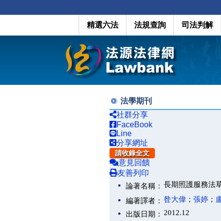
精選六法
法規查詢
司法判解
法學期刊
社群分享
FaceBook
Line
分享網址
請收錄全文
意見回饋
友善列印
長期照護服務法草案之法律面
論著名稱：
昝大偉
；
張婷
；
編著譯者：
2012.12
出版日期：