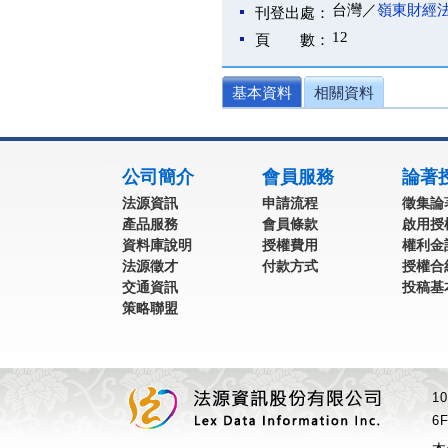
台灣／
嶺東財經
刊登出處：
12
頁 數：
基本資料
相關資料
:::
公司簡介
會員服務
論著
法源資訊
申請流程
徵集論
產品服務
會員條款
啟用授
資料庫說明
授權費用
權利金
法源徵才
付款方式
授權合
交通資訊
投稿基
策略聯盟
1
6F