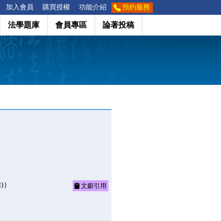
加入會員
購買授權
功能介紹
預約服務
法學題庫
會員專區
論著投稿
t)）
文獻引用