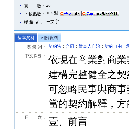
26
頁 數：
104 點
下載點數：
王文宇
授 權 者：
基本資料
相關資料
契約法
；
合同
；
當事人自治
；
契約自由
；
關 鍵 詞：
中文摘要：
依現在商業對商業
建構完整健全之契
可忽略民事與商事
當的契約解釋，方
目 次：
壹、前言