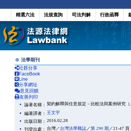
精選六法
法規查詢
司法判解
行政函釋
法學期刊
社群分享
FaceBook
Line
分享網址
意見回饋
友善列印
契約解釋與任意規定－比較法與案例研究（
論著名稱：
王文宇
編著譯者：
2016.02.28
出版日期：
台灣／
台灣法學雜誌
／
第 290 期
／21-47 頁
刊登出處：