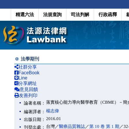
精選六法
法規查詢
司法判解
行政函釋
法學期刊
社群分享
FaceBook
Line
分享網址
意見回饋
友善列印
落實核心能力導向醫學教育（CBME）－簡
論著名稱：
楊志偉
編著譯者：
2016.01
出版日期：
台灣／
醫療品質雜誌
／
第 10 卷 第 1 期
／32
刊登出處：