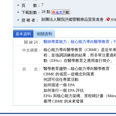
7
頁 數：
28 點
下載點數：
財團法人醫院評鑑暨醫療品質策進會
（
授
授 權 者：
基本資料
相關資料
醫師專業能力
；
核心能力導向醫學教育
；
關 鍵 詞：
核心能力導向醫學教育（CBME）是近年
中文摘要：
程，並強調訓練後的結果，而非單注重過
動（EPAs）在醫學教育之應用進行簡介。
醫學教育趨勢—核心能力導向醫學教育
目 次：
CBME 的省思—從概念到落實
何謂可信任專業活動
如何描述一個 EPA
如何進行一個 EPA 評估
EPAs 與核心能力架構、里程碑計畫（Mileston
臺灣 CBME 的未來發展