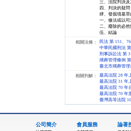
三、法院判決及
四、判決的疑問
肆、發掘墳墓罪
一、修法或以司
二、廢除的必然
伍、結論
民法 第 151、767 
相關法條：
中華民國刑法 第 23
刑事訴訟法 第 319 
殯葬管理條例 第 29
臺北市殯葬管理自治條
最高法院 28 年
相關判解：
最高法院 31 年
最高法院 70 年
最高法院 70 年
臺灣高等法院 10
:::
公司簡介
會員服務
論著