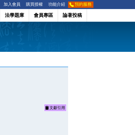
加入會員
購買授權
功能介紹
預約服務
法學題庫
會員專區
論著投稿
文獻引用