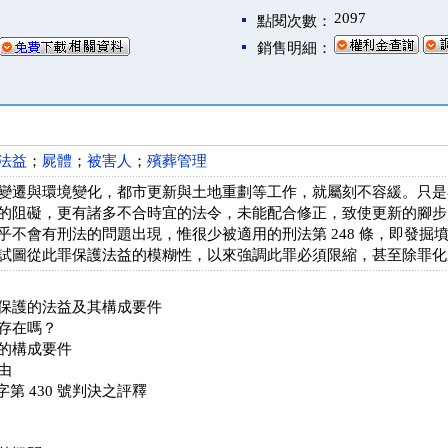
2097
點閱次數：
銷售明細：
法益
；
屍體
；
被害人
；
殯葬管理
變遷與環境變化，都市更新與土地重劃等工作，就屬刻不容緩。只是
的阻礙，更有諸多不合時宜的法令，未能配合修正，致使更新的腳步
乎不會有刑法的問題出現，惟很少被適用的刑法第 248 條，即發掘
試圖從此罪保護法益的模糊性，以來強調此罪必須限縮，甚至除罪化
保護的法益及其構成要件
存在嗎？
的構成要件
由
字第 430 號判決之評釋