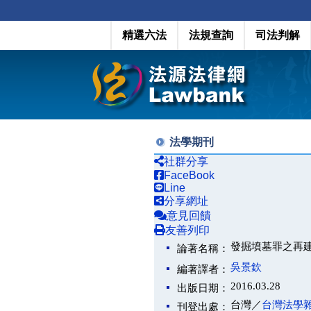
精選六法
法規查詢
司法判解
法學期刊
社群分享
FaceBook
Line
分享網址
意見回饋
友善列印
發掘墳墓罪之再建構
論著名稱：
吳景欽
編著譯者：
2016.03.28
出版日期：
台灣／
台灣法學
刊登出處：