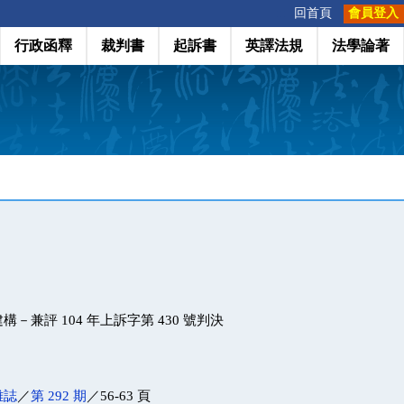
:::
回首頁
會員登入
行政函釋
裁判書
起訴書
英譯法規
法學論著
－兼評 104 年上訴字第 430 號判決
雜誌
／
第 292 期
／56-63 頁