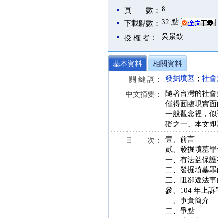
8
頁 數：
32 點
下載點數：
吳景欽
授 權 者：
基本資料
相關資料
發掘墳墓
；
社會
關 鍵 詞：
隨著台灣的社會
中文摘要：
僅得面臨現實面
一般觀念裡，似
礙之一。本文即
壹、前言
目 次：
貳、發掘墳墓罪
一、有法益保護
二、發掘墳墓罪
三、阻卻違法事
參、104 年上訴
一、事實簡介
二、爭點