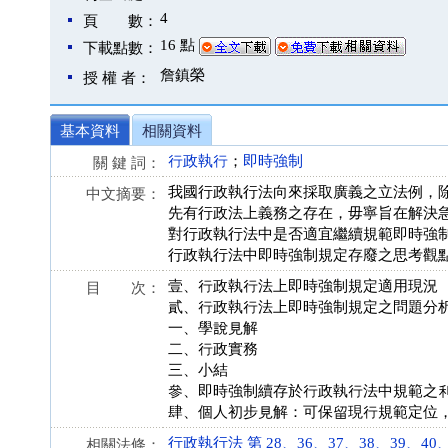
4
頁 數：
16 點
下載點數：
詹鎮榮
授 權 者：
基本資料
相關資料
行政執行
；
即時強制
關 鍵 詞：
我國行政執行法向來採取廣義之立法例，
中文摘要：
先有行政法上義務之存在，毋寧旨在解決
對行政執行法中是否適宜繼續規範即時強
行政執行法中即時強制規定存廢之思考觀
壹、行政執行法上即時強制規定適用現況
目 次：
貳、行政執行法上即時強制規定之問題分
一、學說見解
二、行政實務
三、小結
參、即時強制續存於行政執行法中規範之
肆、個人初步見解：可保留現行規範定位
行政執行法 第 28、36、37、38、39、40、41 
相關法條：