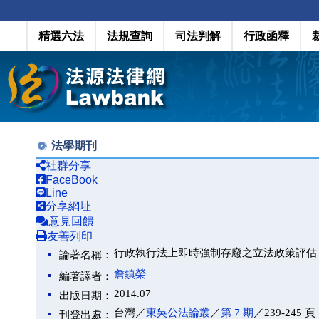
精選六法
法規查詢
司法判解
行政函釋
法學期刊
社群分享
FaceBook
Line
分享網址
意見回饋
友善列印
行政執行法上即時強制存廢之立法政策評估
論著名稱：
詹鎮榮
編著譯者：
2014.07
出版日期：
台灣／
東吳公法論叢
／
第 7 期
／239-245 頁
刊登出處：