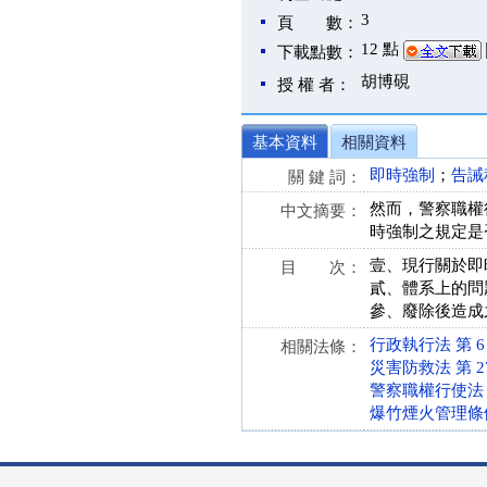
3
頁 數：
12 點
下載點數：
胡博硯
授 權 者：
基本資料
相關資料
即時強制
；
告誡
關 鍵 詞：
然而，警察職權
中文摘要：
時強制之規定是
壹、現行關於即
目 次：
貳、體系上的問
參、廢除後造成
行政執行法 第 6、1
相關法條：
災害防救法 第 27、3
警察職權行使法 第 1
爆竹煙火管理條例 第 