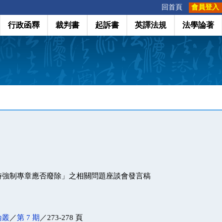
:::
回首頁
會員登入
行政函釋
裁判書
起訴書
英譯法規
法學論著
時強制專章應否廢除」之相關問題座談會發言稿
論叢
／
第 7 期
／273-278 頁