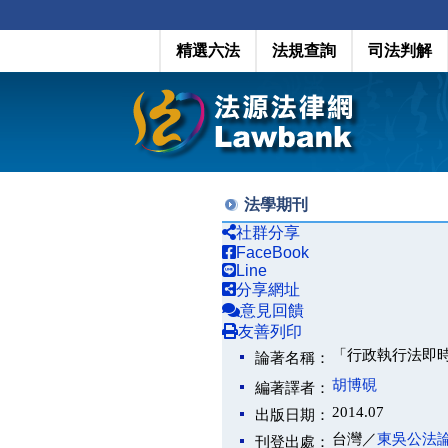
精選六法
法規查詢
司法判解
法學期刊
社群分享
FaceBook
Line
分享網址
意見回饋
友善列印
「行政執行法即
論著名稱：
胡博硯
編著譯者：
2014.07
出版日期：
台灣／
東吳公法
刊登出處：