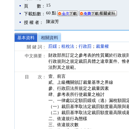
15
頁 數：
60 點
下載點數：
陳淑芳
授 權 者：
基本資料
相關資料
罰鍰
；
租稅法
；
行政罰
；
裁量權
關 鍵 詞：
財政部所訂定之參考表的性質屬於行政規
中文摘要：
行政規則之規定裁罰具體之違章案件。惟
法對其之規範。
壹、前言
目 次：
貳、上級機關頒訂裁量基準之界線
參、行政罰法所規定之裁量因素
肆、參考表所行使裁量之檢討
一、一律處以定額罰鍰或（逃）漏稅額固
（一）裁罰基準取法定裁罰額度最高限與
（二）裁罰基準取法定裁罰額度最高限或
二、依違規行為態樣
三、依違規次數