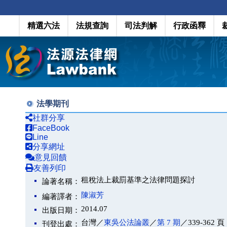
精選六法
法規查詢
司法判解
行政函釋
法學期刊
社群分享
FaceBook
Line
分享網址
意見回饋
友善列印
租稅法上裁罰基準之法律問題探討
論著名稱：
陳淑芳
編著譯者：
2014.07
出版日期：
台灣／
東吳公法論叢
／
第 7 期
／339-362 頁
刊登出處：