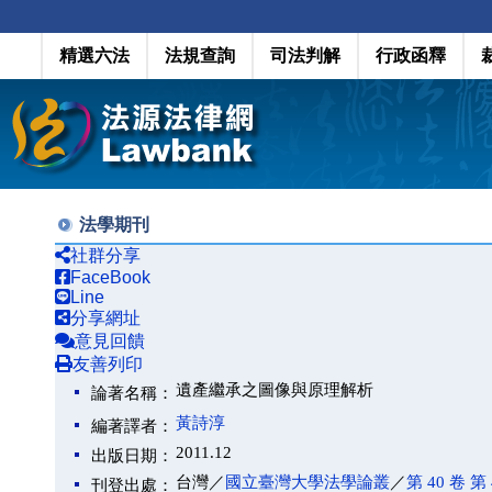
精選六法
法規查詢
司法判解
行政函釋
法學期刊
社群分享
FaceBook
Line
分享網址
意見回饋
友善列印
遺產繼承之圖像與原理解析
論著名稱：
黃詩淳
編著譯者：
2011.12
出版日期：
台灣／
國立臺灣大學法學論叢
／
第 40 卷 第 
刊登出處：