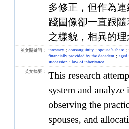
多修正，但作為連
踐圖像卻一直跟隨
之樣貌，相異的理
intestacy
；
consanguinity
；
spouse’s share
；
英文關鍵詞：
financially provided by the decedent
；
aged 
succession
；
law of inheritance
英文摘要：
This research attemp
system and analyze i
observing the practi
spouses, and allocati