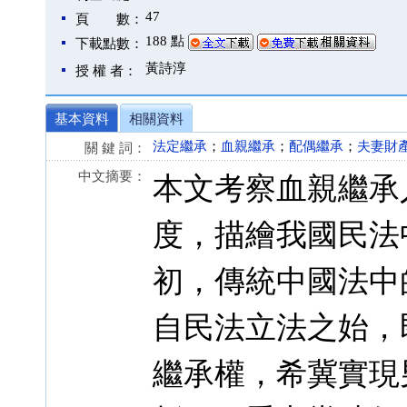
47
頁 數：
188 點
下載點數：
黃詩淳
授 權 者：
基本資料
相關資料
法定繼承
；
血親繼承
；
配偶繼承
；
夫妻財
關 鍵 詞：
中文摘要：
本文考察血親繼承
度，描繪我國民法
初，傳統中國法中
自民法立法之始，
繼承權，希冀實現