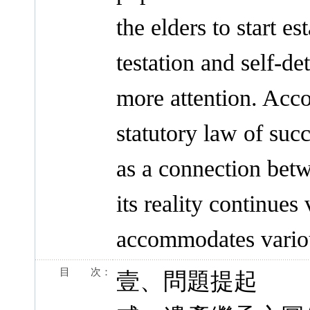
the elders to start e
testation and self-de
more attention. Acco
statutory law of su
as a connection bet
its reality continues
accommodates variou
目 次：
壹、問題提起