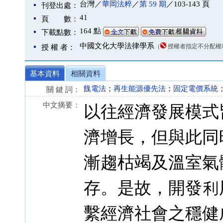
台灣／
華岡法粹
／
第 59 期
／103-143 頁
刊登出處：
41
頁 數：
164 點
下載點數：
中國文化大學法律學系
（
授權者指定不分配權
授 權 者：
基本資料
相關資料
餽電法
；
再生能源優先法
；
固定電價系統
關 鍵 詞：
中文摘要：
以往經濟發展模式
濟增長，但與此同
漸趨枯竭及溫室氣
存。是故，開發利
繫經濟社會之穩健