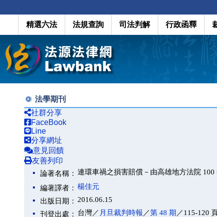
精選六法
法規查詢
司法判解
行政函釋
法學期刊
社群分享
FaceBook
Line
分享網址
意見回饋
友善列印
連環車禍之損害賠償－由高雄地方法院 100 
論著名稱：
楊佳元
編著譯者：
2016.06.15
出版日期：
台灣／
月旦裁判時報
／
第 48 期
／115-120 
刊登出處：