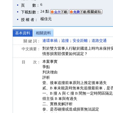
6
頁 數：
24 點
下載點數：
楊佳元
授 權 者：
基本資料
相關資料
連環車禍
；
追撞
；
安全距離
；
道路交通
關 鍵 詞：
對於雙方當事人行駛於國道上時均未保持
中文摘要：
情形損害賠償要如何認定？
本案事實
目 次：
爭點
判決理由
評析
壹、後車追撞前車原則上推定後車過失
貳、B 車未能及時煞車先追撞最前車，是否
一、B 撞 A 與 C 撞 B 間無一定時間區
得主張 B 車與有過失
二、實務見解評析
參、是否碰撞或造成損害無法認定