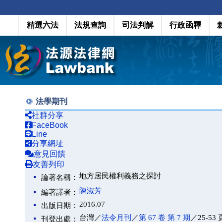
精選六法
法規查詢
司法判解
行政函釋
法學期刊
社群分享
FaceBook
Line
分享網址
意見回饋
友善列印
地方居民權利義務之探討
論著名稱：
陳淑芳
編著譯者：
2016.07
出版日期：
台灣／
法令月刊
／
第 67 卷 第 7 期
／25-53 
刊登出處：