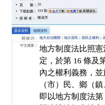
26
頁 數：
104 點
下載點數：
陳淑芳
授 權 者：
基本資料
相關資料
地方自治團體
；
地方居民
；
居民之權利
；
關 鍵 詞：
中文摘要：
地方制度法比照憲
定，於第 16 條及
內之權利義務，並於
（市）民、鄉（鎮
即以地方制度法第 1