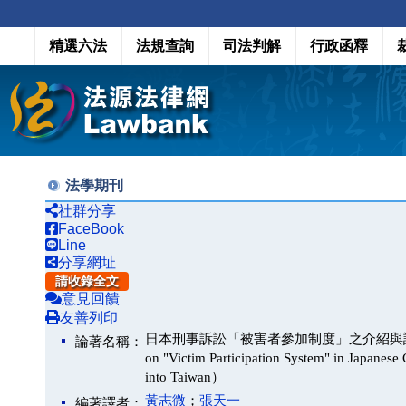
精選六法
法規查詢
司法判解
行政函釋
法學期刊
社群分享
FaceBook
Line
分享網址
請收錄全文
意見回饋
友善列印
日本刑事訴訟「被害者參加制度」之介紹與評析－兼論我國
論著名稱：
on "Victim Participation System" in Japanese 
into Taiwan）
黃志微
；
張天一
編著譯者：