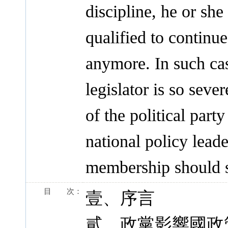
discipline, he or she
qualified to continue 
anymore. In such case
legislator is so seve
of the political party
national policy leade
membership should st
目 次：
壹、序言
貳、政黨影響國政