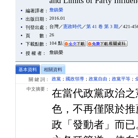
and Limits of Party Influe
詹鎮榮
編著譯者：
2016.01
出版日期：
台灣／
憲政時代
／
第 41 卷 第 3 期
／421-45
刊登出處：
26
頁 數：
104 點
下載點數：
詹鎮榮
授 權 者：
基本資料
相關資料
政黨
；
國政領導
；
政黨自由
；
政黨平等
；
關 鍵 詞：
中文摘要：
在當代政黨政治之
色，不再僅限於推
政「發動者」而已