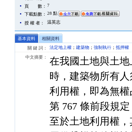
7
頁 數：
28 點
下載點數：
温英志
授 權 者：
基本資料
相關資料
法定地上權
；
建築物
；
強制執行
；
抵押權
關 鍵 詞：
中文摘要：
在我國土地與土地
時，建築物所有人
利用權，即為無權
第 767 條前段
至於土地利用權，