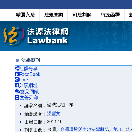
精選六法
法規查詢
司法判解
行政函釋
法學期刊
社群分享
FaceBook
Line
分享網址
意見回饋
友善列印
論法定地上權
論著名稱：
溫豐文
編著譯者：
2014.10
出版日期：
台灣／
台灣環境與土地法學雜誌
／
第 12 期
／
刊登出處：