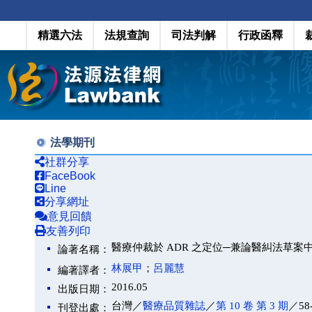
精選六法
法規查詢
司法判解
行政函釋
法學期刊
社群分享
FaceBook
Line
分享網址
意見回饋
友善列印
醫療仲裁於 ADR 之定位─兼論醫糾法草案
論著名稱：
林展甲
；
呂麗慧
編著譯者：
2016.05
出版日期：
台灣／
醫療品質雜誌
／
第 10 卷 第 3 期
／58
刊登出處：