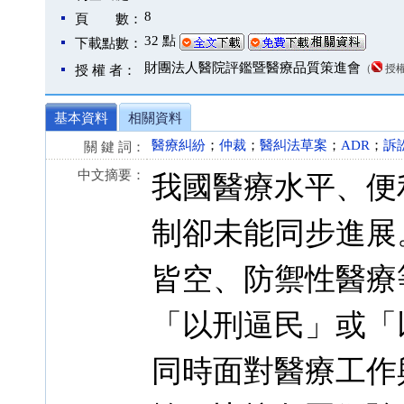
8
頁 數：
32 點
下載點數：
財團法人醫院評鑑暨醫療品質策進會
（
授
授 權 者：
基本資料
相關資料
醫療糾紛
；
仲裁
；
醫糾法草案
；
ADR
；
訴
關 鍵 詞：
中文摘要：
我國醫療水平、便
制卻未能同步進展
皆空、防禦性醫療
「以刑逼民」或「
同時面對醫療工作