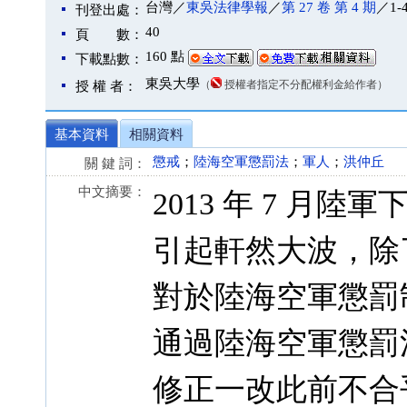
台灣／
東吳法律學報
／
第 27 卷 第 4 期
／1-
刊登出處：
40
頁 數：
160 點
下載點數：
東吳大學
（
授權者指定不分配權利金給作者）
授 權 者：
基本資料
相關資料
懲戒
；
陸海空軍懲罰法
；
軍人
；
洪仲丘
關 鍵 詞：
中文摘要：
2013 年 7 
引起軒然大波，除
對於陸海空軍懲罰
通過陸海空軍懲罰
修正一改此前不合