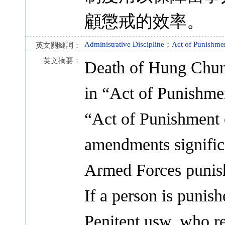
顧懲戒的效率。
Administrative Discipline
；
Act of Punishme
英文關鍵詞：
英文摘要：
Death of Hung Chun
in “Act of Punishme
“Act of Punishment 
amendments significa
Armed Forces punis
If a person is punis
Penitent usw. who re