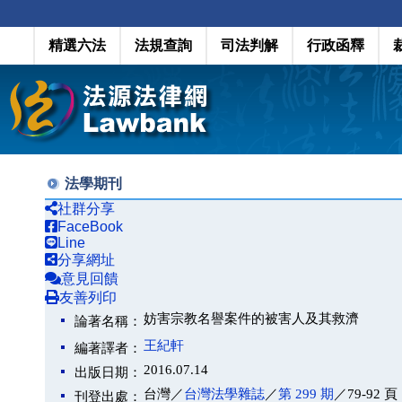
精選六法
法規查詢
司法判解
行政函釋
法學期刊
社群分享
FaceBook
Line
分享網址
意見回饋
友善列印
妨害宗教名譽案件的被害人及其救濟
論著名稱：
王紀軒
編著譯者：
2016.07.14
出版日期：
台灣／
台灣法學雜誌
／
第 299 期
／79-92 頁
刊登出處：