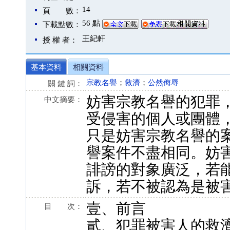
14
頁 數：
56 點
下載點數：
王紀軒
授 權 者：
基本資料
相關資料
宗教名譽
；
救濟
；
公然侮辱
關 鍵 詞：
妨害宗教名譽的犯罪
中文摘要：
受侵害的個人或團體
只是妨害宗教名譽的
譽案件不盡相同。妨
誹謗的對象廣泛，若
訴，若不被認為是被
壹、前言
目 次：
貳、犯罪被害人的救