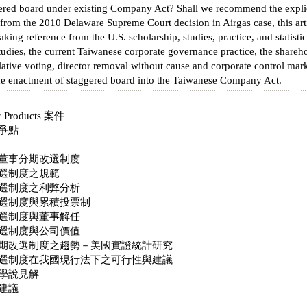
ered board under existing Company Act? Shall we recommend the explic
from the 2010 Delaware Supreme Court decision in Airgas case, this arti
aking reference from the U.S. scholarship, studies, practice, and statisti
tudies, the current Taiwanese corporate governance practice, the shareh
tive voting, director removal without cause and corporate control marke
the enactment of staggered board into the Taiwanese Company Act.
r Products 案件
爭點
董事分期改選制度
選制度之規範
選制度之利弊分析
選制度與累積投票制
選制度與董事解任
選制度與公司價值
期改選制度之趨勢－美國實證統計研究
選制度在我國現行法下之可行性與建議
學說見解
建議