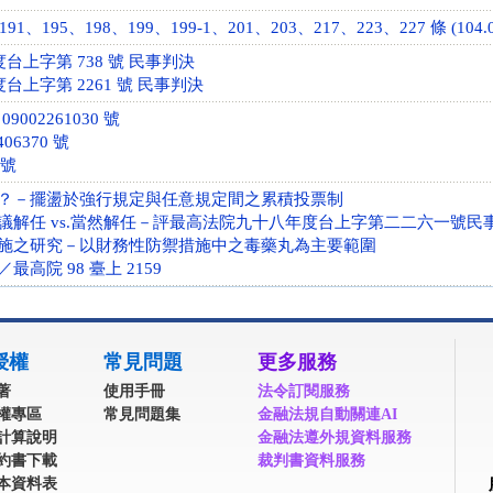
91、195、198、199、199-1、201、203、217、223、227 條 (104.0
度台上字第 738 號 民事判決
度台上字第 2261 號 民事判決
9002261030 號
06370 號
 號
？－擺盪於強行規定與任意規定間之累積投票制
議解任 vs.當然解任－評最高法院九十八年度台上字第二二六一號民
施之研究－以財務性防禦措施中之毒藥丸為主要範圍
高院 98 臺上 2159
授權
常見問題
更多服務
著
使用手冊
法令訂閱服務
權專區
常見問題集
金融法規自動關連AI
計算說明
金融法遵外規資料服務
約書下載
裁判書資料服務
本資料表