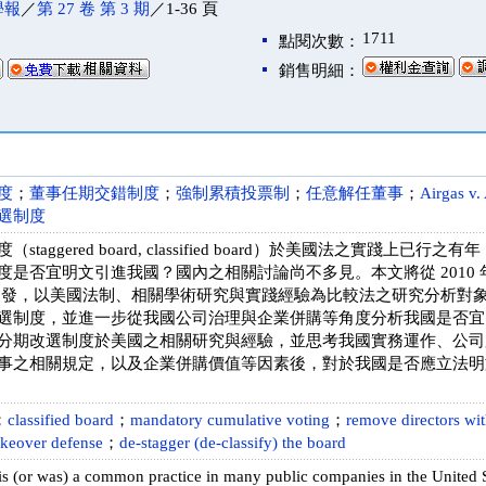
學報
／
第 27 卷 第 3 期
／1-36 頁
1711
點閱次數：
銷售明細：
度
；
董事任期交錯制度
；
強制累積投票制
；
任意解任董事
；
Airgas v.
選制度
staggered board, classified board）於美國法之實踐
度是否宜明文引進我國？國內之相關討論尚不多見。本文將從 2010
s 案件出發，以美國法制、相關學術研究與實踐經驗為比較法之研究分析
選制度，並進一步從我國公司治理與企業併購等角度分析我國是否宜
分期改選制度於美國之相關研究與經驗，並思考我國實務運作、公司
事之相關規定，以及企業併購價值等因素後，對於我國是否應立法明
；
classified board
；
mandatory cumulative voting
；
remove directors wi
akeover defense
；
de-stagger (de-classify) the board
is (or was) a common practice in many public companies in the United 