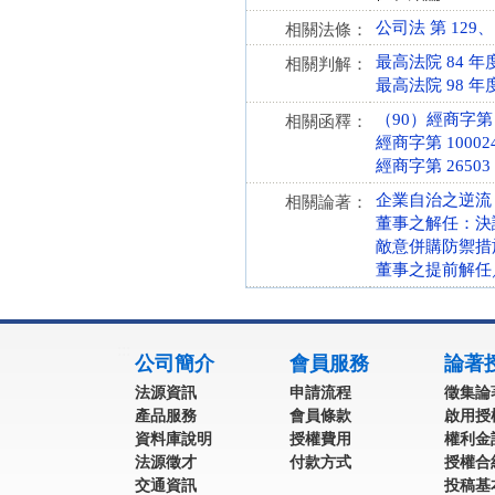
公司法 第 129、1
相關法條：
最高法院 84 年
相關判解：
最高法院 98 年
（90）經商字第 0
相關函釋：
經商字第 100024
經商字第 26503
企業自治之逆流
相關論著：
董事之解任：決
敵意併購防禦措
董事之提前解任／最
:::
公司簡介
會員服務
論著
法源資訊
申請流程
徵集論
產品服務
會員條款
啟用授
資料庫說明
授權費用
權利金
法源徵才
付款方式
授權合
交通資訊
投稿基