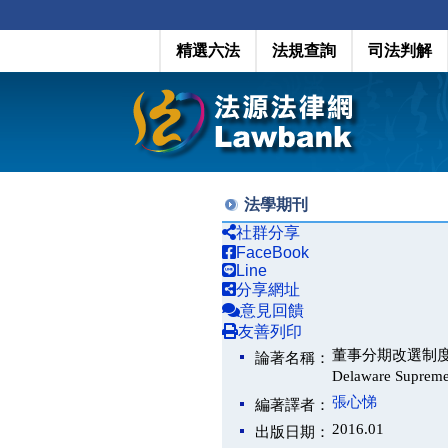
精選六法
法規查詢
司法判解
法學期刊
社群分享
FaceBook
Line
分享網址
意見回饋
友善列印
董事分期改選制度之研究
論著名稱：
Delaware Supreme 
張心悌
編著譯者：
2016.01
出版日期：