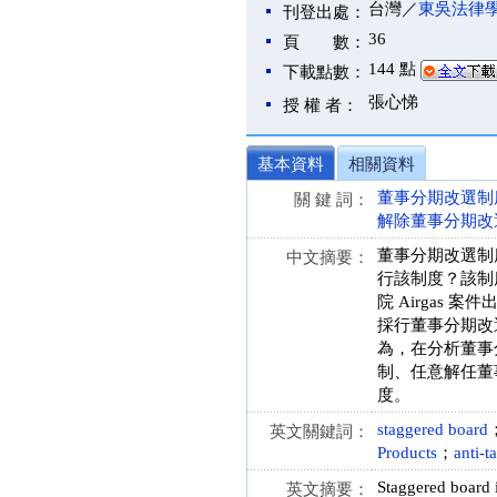
台灣／
東吳法律
刊登出處：
36
頁 數：
144 點
下載點數：
張心悌
授 權 者：
基本資料
相關資料
董事分期改選制
關 鍵 詞：
解除董事分期改
董事分期改選制度（
中文摘要：
行該制度？該制
院 Airga
採行董事分期改
為，在分析董事
制、任意解任董
度。
staggered board
英文關鍵詞：
Products
；
anti-t
Staggered board 
英文摘要：