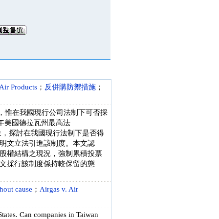
 Air Products
；
反併購防禦措施
；
上已行之有年，惟在我國現行公司法制下可否採
 年美國德拉瓦州最高法
對象，探討在我國現行法制下是否得
明文立法引進該制度。本文認
股權結構之現況，強制累積投票
文採行該制度係持較保留的態
thout cause
；
Airgas v. Air
States. Can companies in Taiwan