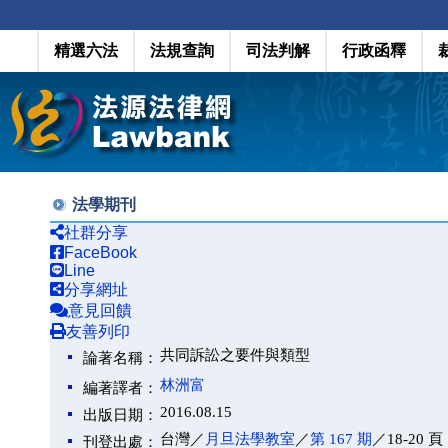
精選六法
法規查詢
司法判解
行政函釋
法學期刊
社群分享
FaceBook
Line
分享網址
意見回饋
友善列印
共同訴訟之要件與類型
論著名稱：
林洲富
編著譯者：
2016.08.15
出版日期：
台灣／
月旦法學教室
／
第 167 期
／18-20 頁
刊登出處：