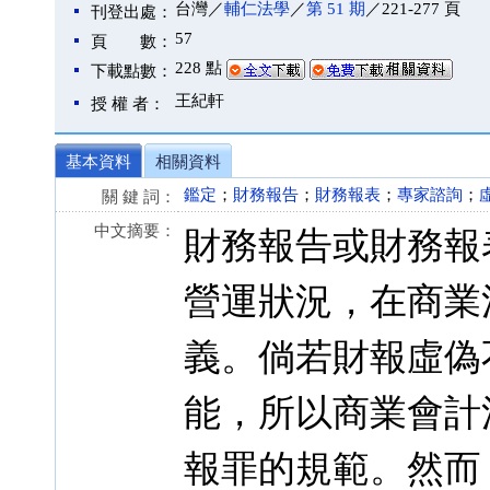
台灣／
輔仁法學
／
第 51 期
／221-277 頁
刊登出處：
57
頁 數：
228 點
下載點數：
王紀軒
授 權 者：
基本資料
相關資料
鑑定
；
財務報告
；
財務報表
；
專家諮詢
；
關 鍵 詞：
中文摘要：
財務報告或財務報
營運狀況，在商業
義。倘若財報虛偽
能，所以商業會計
報罪的規範。然而