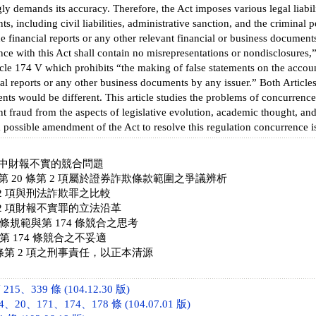
gly demands its accuracy. Therefore, the Act imposes various legal liabi
ts, including civil liabilities, administrative sanction, and the criminal 
he financial reports or any other relevant financial or business document
nce with this Act shall contain no misrepresentations or nondisclosures,” a
icle 174 V which prohibits “the making of false statements on the accou
al reports or any other business documents by any issuer.” Both Articles 
nts would be different. This article studies the problems of concurrence 
nt fraud from the aspects of legislative evolution, academic thought, and 
a possible amendment of the Act to resolve this regulation concurrence i
中財報不實的競合問題
 20 條第 2 項屬於證券詐欺條款範圍之爭議辨析
第 2 項與刑法詐欺罪之比較
第 2 項財報不實罪的立法沿革
 條規範與第 174 條競合之思考
與第 174 條競合之不妥適
 條第 2 項之刑事責任，以正本清源
5、339 條 (104.12.30 版)
20、171、174、178 條 (104.07.01 版)