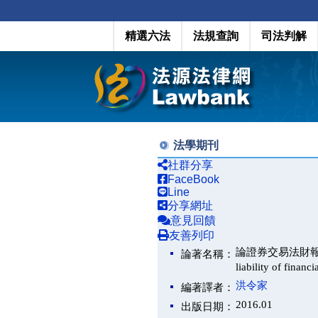
精選六法
法規查詢
司法判解
法學期刊
社群分享
FaceBook
Line
分享網址
意見回饋
友善列印
論證券交易法財報不實之刑事責
論著名稱：
liability of financ
洪令家
編著譯者：
2016.01
出版日期：