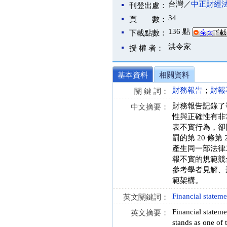
台灣／
中正財經
刊登出處：
34
頁 數：
136 點
下載點數：
洪令家
授 權 者：
基本資料
相關資料
財務報告
；
財報
關 鍵 詞：
財務報告記錄了
中文摘要：
性與正確性有非
表不實行為，卻同
罰的第 20 
產生同一部法律
報不實的規範競合
參考學者見解、
範架構。
Financial stateme
英文關鍵詞：
Financial stateme
英文摘要：
stands as one of