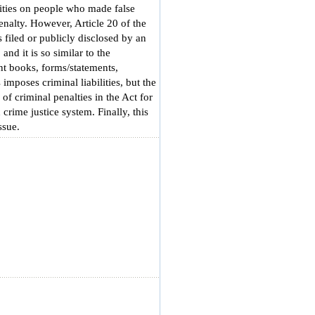
lities on people who made false
penalty. However, Article 20 of the
s filed or publicly disclosed by an
nd it is so similar to the
nt books, forms/statements,
imposes criminal liabilities, but the
of criminal penalties in the Act for
crime justice system. Finally, this
ssue.