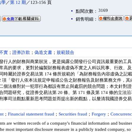
法學
／
第 12 期
／123-156 頁
3169
點閱次數：
銷售明細：
不實
；
證券詐欺
；
偽造文書
；
規範競合
發行人的財務與商業狀況，更是揭露公開發行公司資訊最重要的工具
常高的要求，更對於編製財務報表虛偽不實之人科以民事、行政、及
時屬於證券交易法第 174 條所規範的「為財務報告內容虛偽之記載」
條第 2 項「發行人依本法規定申報或公告之財務報告及財務業務文件，
二個法條對於一犯罪行為都設有禁止與處罰的競合問題；本文針對證券交易
問題研究，從證券交易法第 20 條、第 171 條及第 174 條的
刑事司法觀點重新思考問題並而提出新的觀點，以釐清我國證券交易
nt
；
Financial statement fraud
；
Securities fraud
；
Forgery
；
Concurrence
nts are written records of a company's financial information and business
 the most important disclosure measure in a publicly traded company, so