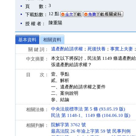
3
頁 數：
12 點
下載點數：
陳重陽
授 權 者：
基本資料
相關資料
遺產酌給請求權
；
死後扶養
；
事實上夫妻
關 鍵 詞：
本文以下將探討，民法第 1149 條遺
中文摘要：
張遺產酌給請求權？
壹、爭點
目 次：
貳、解析
一、遺產酌給請求權之要件
二、案例說明
參、結論
中央法規標準法 第 5 條 (93.05.19 版)
相關法條：
民法 第 1148-1、1149 條 (104.06.10 版)
院解字第 3762 號
相關判解：
最高法院 26 年渝上字第 59 號 民事判例