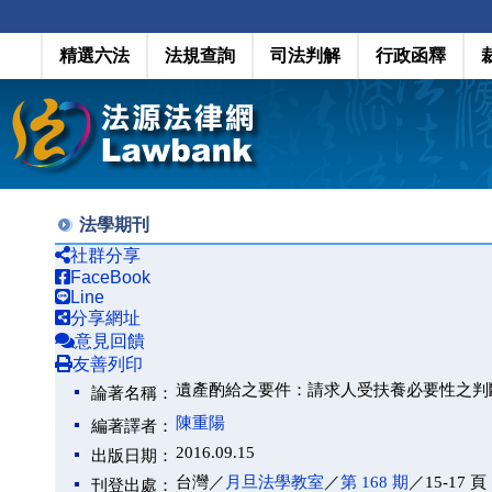
精選六法
法規查詢
司法判解
行政函釋
法學期刊
社群分享
FaceBook
Line
分享網址
意見回饋
友善列印
遺產酌給之要件：請求人受扶養必要性之判
論著名稱：
陳重陽
編著譯者：
2016.09.15
出版日期：
台灣／
月旦法學教室
／
第 168 期
／15-17 頁
刊登出處：