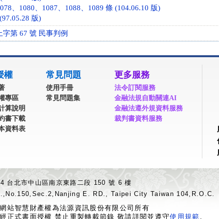
78、1080、1087、1088、1089 條 (104.06.10 版)
97.05.28 版)
上字第 67 號 民事判例
授權
常見問題
更多服務
著
使用手冊
法令訂閱服務
權專區
常見問題集
金融法規自動關連AI
計算說明
金融法遵外規資料服務
約書下載
裁判書資料服務
本資料表
04 台北市中山區南京東路二段 150 號 6 樓
.,No.150,Sec.2,Nanjing E. RD., Taipei City Taiwan 104,R.O.C.
網站智慧財產權為法源資訊股份有限公司所有
經正式書面授權 禁止重製轉載節錄 敬請詳閱並遵守
使用規範
.