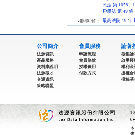
民法 第 1058、10
戶籍法 第 49 條 (
最高法院 19 年
相關判解：
:::
公司簡介
會員服務
論著
法源資訊
申請流程
徵集論
產品服務
會員條款
啟用授
資料庫說明
授權費用
權利金
法源徵才
付款方式
授權合
交通資訊
投稿基
策略聯盟
1
6F
本
未