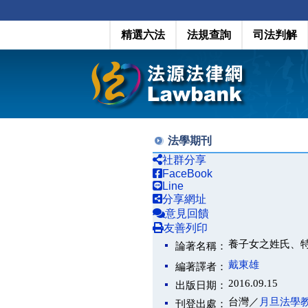
精選六法
法規查詢
司法判解
法學期刊
社群分享
FaceBook
Line
分享網址
意見回饋
友善列印
養子女之姓氏、
論著名稱：
戴東雄
編著譯者：
2016.09.15
出版日期：
台灣／
月旦法學
刊登出處：