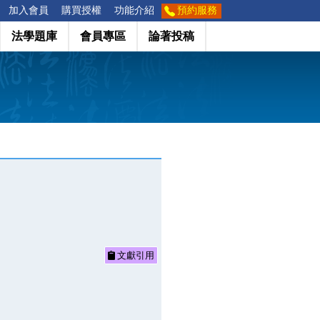
加入會員
購買授權
功能介紹
預約服務
法學題庫
會員專區
論著投稿
文獻引用