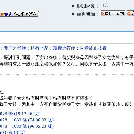
1473
點閱次數：
銷售明細：
；
養子之從姓
；
特有財產
；
親權之行使
；
合意終止收養
，探討下列問題：子女出養後，養父與養母因對養子女之從姓，有爭
與非特有之一般財產之權限如何？父母共同收養子女後，因其中一方
姓
成年養子女之特有財產與非特有財產有何權限？
養子女後，因其中一方死亡而欲與養子女合意終止收養關係時，應如
8 條 (19.12.26 版)
78、1080 條 (74.06.03 版)
78、1080 條 (96.05.23 版)
99.05.19 版)