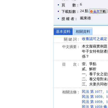
6
頁 數：
24 點
下載點數：
戴東雄
授 權 者：
基本資料
相關資料
收養認可之裁定
關 鍵 詞：
本文擬藉實例題
中文摘要：
年子女特有財產
係？
壹、爭點
目 次：
貳、解析
一、養子女之從
二、養父母對未
三、夫妻共同收
民法 第 1077、107
相關法條：
民法 第 1059、10
民法 第 1059、10
民法 第 1059 條 (