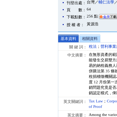
台灣／
輔仁法學
刊登出處：
64
頁 數：
256 點
下載點數：
黃源浩
授 權 者：
基本資料
相關資料
稅法
；
營利事業
關 鍵 詞：
在無形資產的範
中文摘要：
能發生交易雙方
易的納稅義務人
併購法第 35
稅捐稽徵機關認
度 12 月份
銷問題究竟是否
銷認定模式，俾
Tax Law
；
Corpo
英文關鍵詞：
of Proof
Among the various
英文摘要：