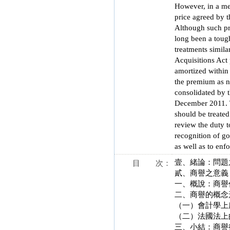
However, in a mer
price agreed by t
Although such pre
long been a tough
treatments simila
Acquisitions Act
amortized within 
the premium as no
consolidated by t
December 2011. Th
should be treated
review the duty t
recognition of go
as well as to enf
壹、緒論：問題
目 次：
貳、商譽之意義
一、概說：商譽
二、商譽的概念
（一）會計學上
（二）法國法上
三、小結：商譽