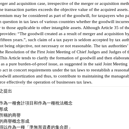
ger and acquisition case, irrespective of the merger or acquisition met
he transaction parties exceeds the objective value of the acquired assets.
mium may be considered as part of the goodwill, for taxpayers who parti
 question in tax laws of various countries whether the goodwill incurr
r to those applicable to other intangible assets. Although Article 35 of 
 provides: “The goodwill created as a result of merger and acquisition
fifteen years.”, such claim of a tax payer is seldom accepted by tax autho
t being objective, not necessary or not reasonable. The tax authorities’
he Resolution of the First Joint Meeting of Chief Judges and Judges of
is Article tends to clarify the formation of goodwill and then elaborat
 as a pure burden-of-proof issue, as suggested in the said Joint Meeting R
o act in concert requirements under the tax laws to reestablish a reaso
odwill amortization and thus, to contribute to maintaining the manageabil
orce effectively the operation of businesses tax laws.
之提出
作為一種會計項目和作為一種稅法概念
形成
所稱的商譽
的商譽概念形成
得以作為一種「準無形資產的集合群」