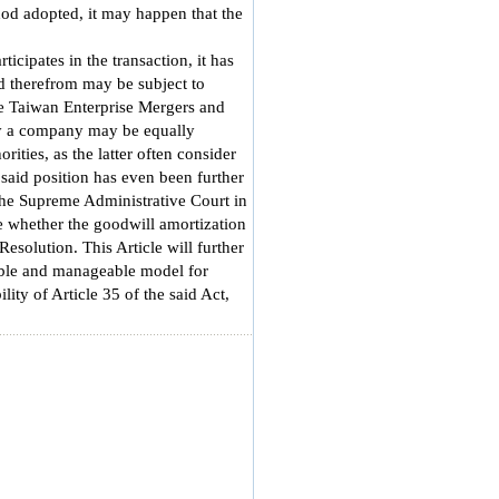
hod adopted, it may happen that the
cipates in the transaction, it has
ed therefrom may be subject to
the Taiwan Enterprise Mergers and
 by a company may be equally
rities, as the latter often consider
 said position has even been further
 the Supreme Administrative Court in
e whether the goodwill amortization
esolution. This Article will further
nable and manageable model for
ity of Article 35 of the said Act,