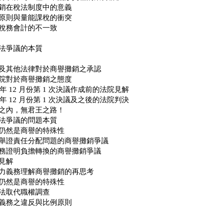
銷在稅法制度中的意義
原則與量能課稅的衝突
稅務會計的不一致
法爭議的本質
及其他法律對於商譽攤銷之承認
院對於商譽攤銷之態度
 年 12 月份第 1 次決議作成前的法院見解
 年 12 月份第 1 次決議及之後的法院判決
之內，無君王之路！
法爭議的問題本質
仍然是商譽的特殊性
舉證責任分配問題的商譽攤銷爭議
務證明負擔轉換的商譽攤銷爭議
見解
力義務理解商譽攤銷的再思考
仍然是商譽的特殊性
法取代職權調查
義務之違反與比例原則