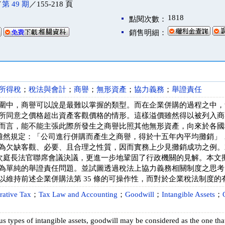
／
第 49 期
／155-218 頁
1818
點閱次數：
銷售明細：
所得稅
；
稅法與會計
；
商譽
；
無形資產
；
協力義務
；
舉證責任
圍中，商譽可以說是最難以掌握的類型。而在企業併購的過程之中，
所同意之價格超出資產客觀價格的情形。這樣溢價雖然得以被列入商
而言，能不能主張此際所發生之商譽比照其他無形資產，向來於各國
 條雖然規定：「公司進行併購而產生之商譽，得於十五年內平均攤銷
為欠缺客觀、必要、且合理之性質，因而實務上少見攤銷成功之例。就此
第一次庭長法官聯席會議決議，更進一步地鞏固了行政機關的見解。本
為單純的舉證責任問題。並試圖透過稅法上協力義務相關制度之思考
以維持前述企業併購法第 35 條的可操作性，而對於企業稅法制度
rative Tax
；
Tax Law and Accounting
；
Goodwill
；
Intangible Assets
；
 types of intangible assets, goodwill may be considered as the one that 