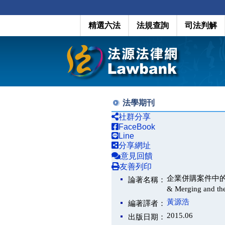
精選六法
法規查詢
司法判解
法學期刊
社群分享
FaceBook
Line
分享網址
意見回饋
友善列印
企業併購案件中的商譽攤銷
論著名稱：
& Merging and the
黃源浩
編著譯者：
2015.06
出版日期：