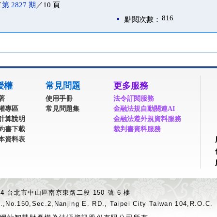
／
第 2827 期
／10 頁
816
點閱次數：
授權
常見問題
更多服務
著
使用手冊
法令訂閱服務
權專區
常見問題集
金融法規自動關連AI
計算說明
金融法遵外規資料服務
約書下載
裁判書資料服務
本資料表
04 台北市中山區南京東路二段 150 號 6 樓
.,No.150,Sec.2,Nanjing E. RD., Taipei City Taiwan 104,R.O.C.