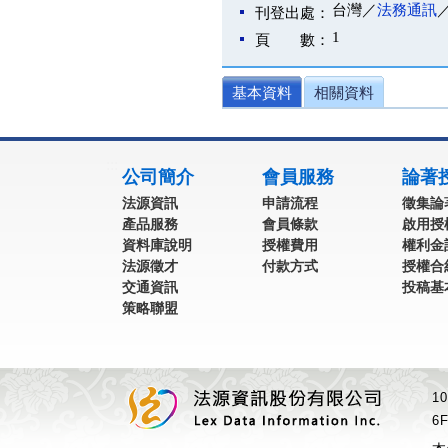
台灣／
法務通訊
刊登出處：
1
頁 數：
基本資料
相關資料
:::
公司簡介
會員服務
論著
法源資訊
申請流程
徵集論
產品服務
會員條款
啟用授
資料庫說明
授權費用
權利金
法源徵才
付款方式
授權合
交通資訊
投稿基
策略聯盟
1
6F