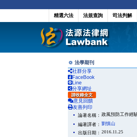
精選六法
法規查詢
司法判解
法學期刊
社群分享
FaceBook
Line
分享網址
請收錄全文
意見回饋
友善列印
政風預防工作經
論著名稱：
劉慎山
編著譯者：
2016.11.25
出版日期：