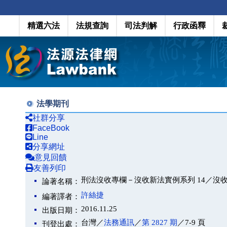
精選六法
法規查詢
司法判解
行政函釋
法學期刊
社群分享
FaceBook
Line
分享網址
意見回饋
友善列印
刑法沒收專欄－沒收新法實例系列 14／沒
論著名稱：
許絲捷
編著譯者：
2016.11.25
出版日期：
台灣／
法務通訊
／
第 2827 期
／7-9 頁
刊登出處：