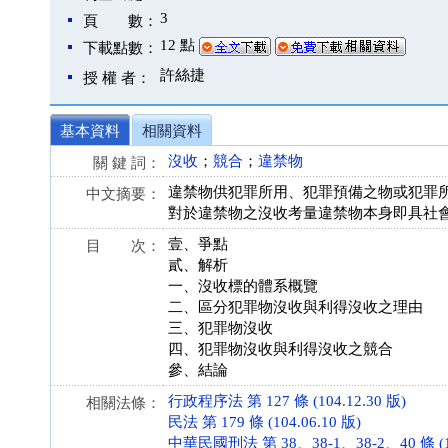
3
頁 數：
12 點
下載點數：
許絲捷
授 權 者：
基本資料
相關資料
沒收
；
競合
；
違禁物
關 鍵 詞：
違禁物供犯罪所用、犯罪預備之物或犯罪
中文摘要：
對於違禁物之沒收考量違禁物本身即具社
壹、爭點
目 次：
貳、解析
一、沒收標的體系概覽
二、區分犯罪物沒收與利得沒收之理由
三、犯罪物沒收
四、犯罪物沒收與利得沒收之競合
參、結論
行政程序法 第 127 條 (104.12.30 版)
相關法條：
民法 第 179 條 (104.06.10 版)
中華民國刑法 第 38、38-1、38-2、40 條 (10