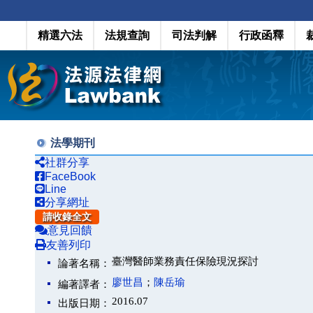
精選六法
法規查詢
司法判解
行政函釋
法學期刊
社群分享
FaceBook
Line
分享網址
請收錄全文
意見回饋
友善列印
臺灣醫師業務責任保險現況探討
論著名稱：
廖世昌
；
陳岳瑜
編著譯者：
2016.07
出版日期：