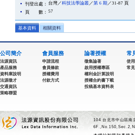
台灣／
科技法學論叢
／
第 6 期
／31-87 頁
刊登出處：
57
頁 數：
基本資料
相關資料
公司簡介
會員服務
論著授權
常
法源資訊
申請流程
徵集論著
使用
產品服務
會員條款
啟用授權專區
常見
資料庫說明
授權費用
權利金計算說明
法源徵才
付款方式
授權合約書下載
交通資訊
投稿基本資料表
策略聯盟
104 台北市中山區南京
6F.,No.150,Sec.2,N