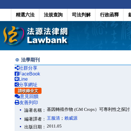
精選六法
法規查詢
司法判解
行政函釋
法學期刊
社群分享
FaceBook
Line
分享網址
請收錄全文
意見回饋
友善列印
基因轉殖作物 (GM Crops）可專利性之探討
論著名稱：
王服清
；
賴威源
編著譯者：
2011.05
出版日期：