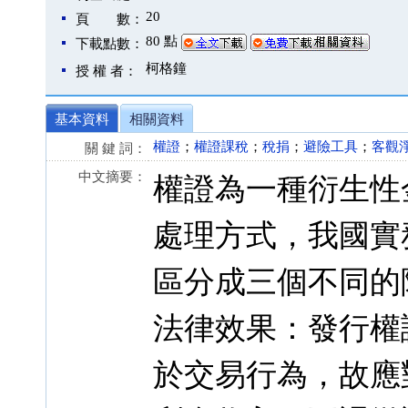
20
頁 數：
80 點
下載點數：
柯格鐘
授 權 者：
基本資料
相關資料
權證
；
權證課稅
；
稅捐
；
避險工具
；
客觀
關 鍵 詞：
中文摘要：
權證為一種衍生性
處理方式，我國實
區分成三個不同的
法律效果：發行權
於交易行為，故應