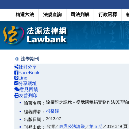
精選六法
法規查詢
司法判解
行政函釋
法學期刊
社群分享
FaceBook
Line
分享網址
意見回饋
友善列印
論權證之課稅－從我國稅捐實務作法與理論
論著名稱：
柯格鐘
編著譯者：
2012.07
出版日期：
台灣／
東吳公法論叢
／
第 5 期
／319-349 頁
刊登出處：