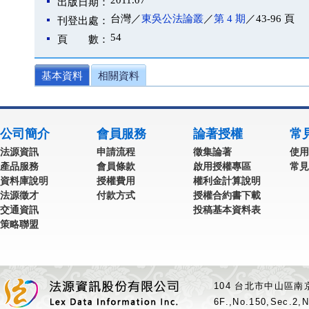
2011.07
出版日期：
台灣／
東吳公法論叢
／
第 4 期
／43-96 頁
刊登出處：
54
頁 數：
基本資料
相關資料
公司簡介
會員服務
論著授權
常
法源資訊
申請流程
徵集論著
使用
產品服務
會員條款
啟用授權專區
常見
資料庫說明
授權費用
權利金計算說明
法源徵才
付款方式
授權合約書下載
交通資訊
投稿基本資料表
策略聯盟
104 台北市中山區南京
6F.,No.150,Sec.2,N