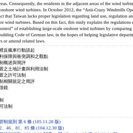
areas. Consequently, the residents in the adjacent areas of the wind turb
 onshore wind turbines. In October 2012, the “Anti-Crazy Windmills Ope
act that Taiwan lacks proper legislation regarding land use, regulation a
re wind turbines. Based on this fact, this study explains the regulations
ontrol” of establishing large-scale onshore wind turbines by comparing
uilding Code of German law, in the hopes of helping legislative depart
ws or amend related laws.
裡反瘋車行動談起
利保障與衝突調和之觀點
制概述與簡評
置之土地計畫與利用法制
置之許可法制
制相關規定之簡評
借鏡
制
可法制
則 第 6 條 (105.11.28 版)
46、81、85 條 (104.12.30 版)