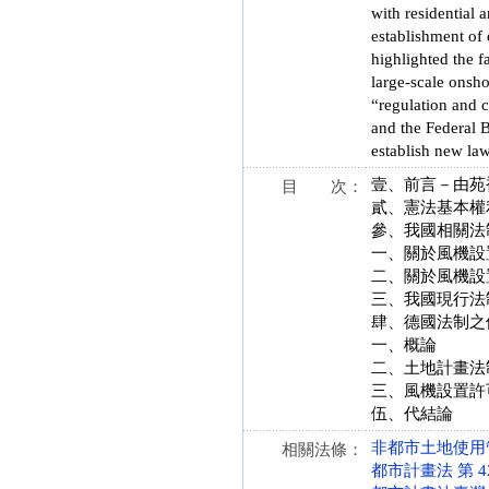
with residential 
establishment of
highlighted the f
large-scale onsho
“regulation and c
and the Federal B
establish new la
壹、前言－由苑
目 次：
貳、憲法基本權
參、我國相關法
一、關於風機設
二、關於風機設
三、我國現行法
肆、德國法制之
一、概論
二、土地計畫法
三、風機設置許
伍、代結論
非都市土地使用管制規
相關法條：
都市計畫法 第 42、