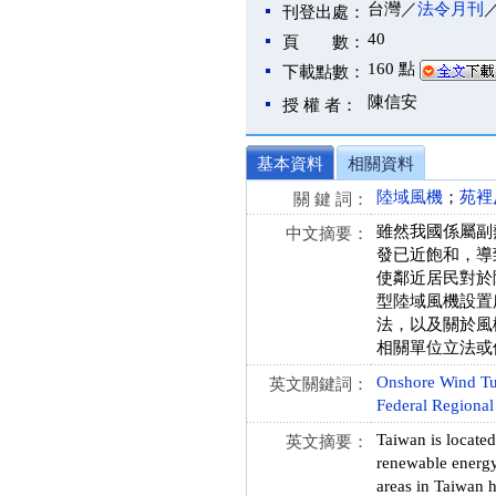
台灣／
法令月刊
刊登出處：
40
頁 數：
160 點
下載點數：
陳信安
授 權 者：
基本資料
相關資料
陸域風機
；
苑裡
關 鍵 詞：
雖然我國係屬副
中文摘要：
發已近飽和，導
使鄰近居民對於陸
型陸域風機設置
法，以及關於風
相關單位立法或
Onshore Wind Tu
英文關鍵詞：
Federal Regional
Taiwan is located
英文摘要：
renewable energy
areas in Taiwan h