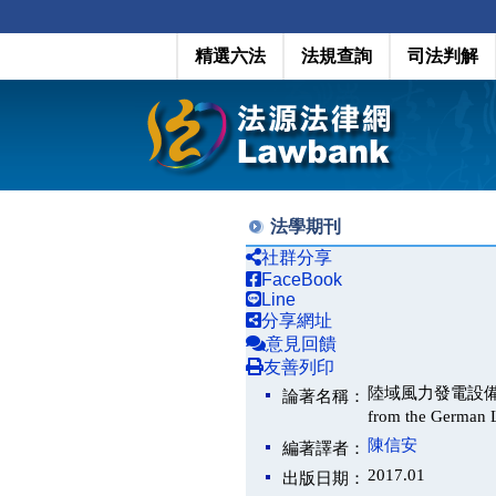
精選六法
法規查詢
司法判解
法學期刊
社群分享
FaceBook
Line
分享網址
意見回饋
友善列印
陸域風力發電設備之鄰避管
論著名稱：
from the German
陳信安
編著譯者：
2017.01
出版日期：