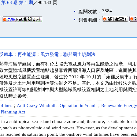
／
第 68 卷 第 1 期
／90-133 頁
3884
點閱次數：
銷售明細：
反瘋車
；
再生能源
；
風力發電
；
聯邦國土規劃法
熱帶海島型氣候，而有利於太陽光電及風力等再生能源之推廣、利用
致大型陸域風機設置地點越發靠近西部沿海人口密及地區，進而使其
域風機之設置產生疑慮。發生於 2012 年 10 月的「苑裡反瘋車
所涉及之土地利用與調控等法制之不足。基此，本文乃由比較法之觀
機設置許可等相關法制中與大型陸域風機設置相關之土地利用與調控
修法時之參考。
rbines
；
Anti-Crazy Windmills Operation in Yuanli
；
Renewable Energ
 Planning Act
 in a subtropical sea-island climate zone and, therefore, is suitable for t
, such as photovoltaic and wind power. However, as the development o
as reached its saturation point, the onshore wind turbines have been esta