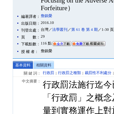
Focusing on the Adverse Ac
Forfeiture）
詹鎮榮
編著譯者：
2016.10
出版日期：
台灣／
法學叢刊
／
第 61 卷 第 4 期
／1-30 頁
刊登出處：
29
頁 數：
116 點
下載點數：
詹鎮榮
授 權 者：
基本資料
相關資料
行政罰
；
行政罰之種類
；
裁罰性不利處分
關 鍵 詞：
中文摘要：
行政罰法施行迄今
「行政罰」之概念
量到實務運作上對