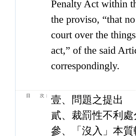
Penalty Act within t
the proviso, “that no
court over the things
act,” of the said Art
correspondingly.
目 次：
壹、問題之提出
貳、裁罰性不利處
參、「沒入」本質