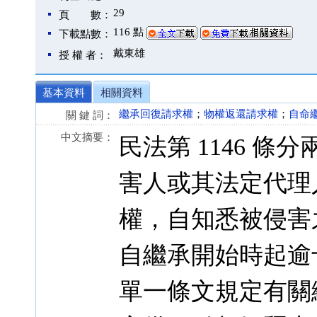
29
頁 數：
116 點
下載點數：
戴東雄
授 權 者：
基本資料
相關資料
繼承回復請求權
；
物權返還請求權
；
自命
關 鍵 詞：
中文摘要：
民法第 1146 
害人或其法定代理
權，自知悉被侵害
自繼承開始時起逾
單一條文規定有關