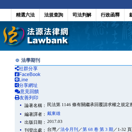
精選六法
法規查詢
司法判解
行政函釋
法學期刊
社群分享
FaceBook
Line
分享網址
意見回饋
友善列印
民法第 1146 條有關繼承回覆請求權之
論著名稱：
戴東雄
編著譯者：
2017.03
出版日期：
台灣／
法令月刊
／
第 68 卷 第 3 期
／1-32 頁
刊登出處：