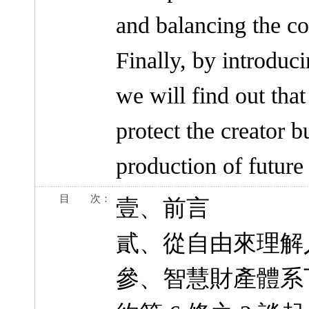
and balancing the c
Finally, by introduc
we will find out that
protect the creator b
production of future 
目 次：
壹、前言
貳、從自由來理解
參、智慧財產體系