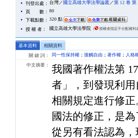
台灣／
國立高雄大學法學論叢
／
第 12 卷 第 
刊登出處：
80
頁 數：
320 點
下載點數：
國立高雄大學法學院
（
授權者指定不分配權利
授 權 者：
基本資料
相關資料
同一性保持權
；
接觸自由
；
著作權
；
人格
關 鍵 詞：
中文摘要：
我國著作權法第 1
者」，到發現利用
相關規定進行修正
國法的修正，是為
從另有看法認為，