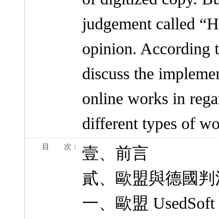
judgement called “
opinion. According to 
discuss the implemen
online works in rega
different types of wo
目 次：
壹、前言
貳、歐盟與德國判
一、歐盟 UsedSof