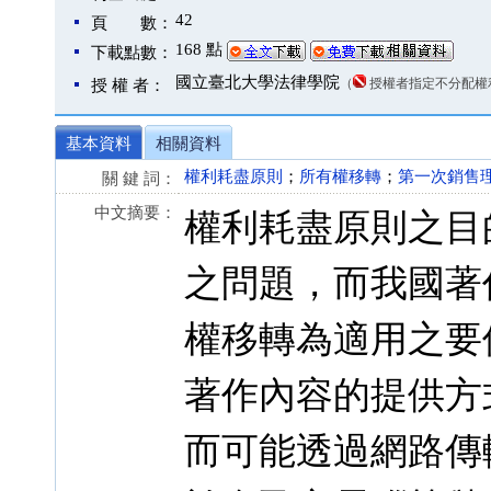
42
頁 數：
168 點
下載點數：
國立臺北大學法律學院
（
授權者指定不分配權
授 權 者：
基本資料
相關資料
權利耗盡原則
；
所有權移轉
；
第一次銷售
關 鍵 詞：
中文摘要：
權利耗盡原則之目
之問題，而我國著
權移轉為適用之要
著作內容的提供方
而可能透過網路傳