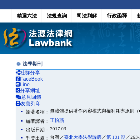
精選六法
法規查詢
司法判解
行政函釋
法學期刊
社群分享
FaceBook
Line
分享網址
意見回饋
友善列印
無載體提供著作內容模式與權利耗盡原則（Copyrighted W
論著名稱：
王怡蘋
編著譯者：
2017.03
出版日期：
台灣／
臺北大學法學論叢
／
第 101 期
／263-
刊登出處：