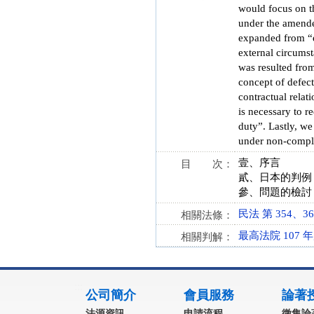
would focus on th
under the amended
expanded from “e
external circums
was resulted from
concept of defect
contractual relat
is necessary to 
duty”. Lastly, we
under non-complia
壹、序言
目 次：
貳、日本的判例
參、問題的檢討
民法 第 354、360 
相關法條：
最高法院 107 
相關判解：
:::
公司簡介
會員服務
論著
法源資訊
申請流程
徵集論