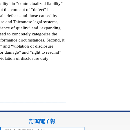
ity” in “contractualized liability”
at the concept of “defect” has
al” defects and those caused by
se and Taiwanese legal systems,
pliance of quality” and “expanding
need to concretely categorize the
erformance circumstances. Second, it
 and “violation of disclosure
 for damage” and “right to rescind”
violation of disclosure duty”.
訂閱電子報