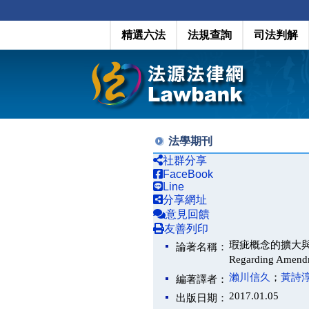
精選六法
法規查詢
司法判解
法學期刊
社群分享
FaceBook
Line
分享網址
意見回饋
友善列印
瑕疵概念的擴大與民法修正的
論著名稱：
Regarding Amendm
瀨川信久
；
黃詩
編著譯者：
2017.01.05
出版日期：