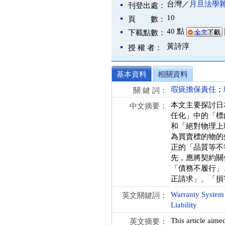
台灣／
月旦法學
刊登出處：
10
頁 數：
40 點
下載點數：
黃詩淳
授 權 者：
基本資料
相關資料
瑕疵擔保責任
；
關 鍵 詞：
本文主要探討日
中文摘要：
任化」中的「標
和「絕對物理上
為買賣標的物的
正的「品質等不
先，應將契約關
「債務不履行」
正請求」、「損
Warranty System
英文關鍵詞：
Liability
This article aime
英文摘要：