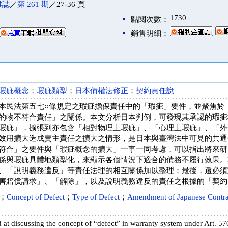
雜誌
／
第 261 期
／27-36 頁
1730
點閱次數：
銷售明細：
瑕疵概念
；
瑕疵類型
；
日本債權法修正
；
契約責任說
本民法第五七○條規定之瑕疵擔保責任中的「瑕疵」要件，並聚焦於
的物不符合責任」之關係。本文分析日本判例，可發現其承認的瑕疵
瑕疵」，擴張到亦包含「相對物理上瑕疵」、「心理上瑕疵」、「外
效用擴大造成賣主責任之擴大之情形，是日本與臺灣法中可見的共通
符合」之要件與「瑕疵概念的擴大」一事一同考慮，可以指出將來研
係與瑕疵具體地類型化，來顯示各個情況下適合的債務不履行效果。
、「說明義務違反」等責任法理的相互關係加以整理；最後，還必須
害賠償請求」、「解除」，以及說明義務違反的責任之根據的「契約
；
Concept of Defect
；
Type of Defect
；
Amendment of Japanese Contr
d at discussing the concept of “defect” in warranty system under Art. 5