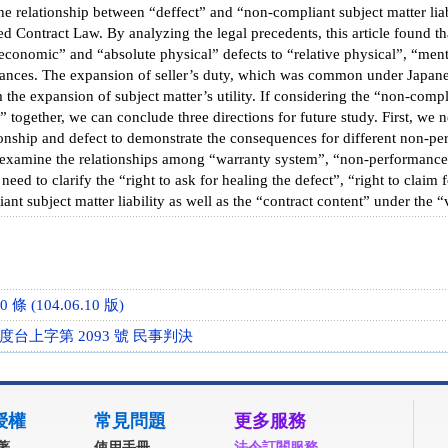
e relationship between “deffect” and “non-compliant subject matter liabil
 Contract Law. By analyzing the legal precedents, this article found th
conomic” and “absolute physical” defects to “relative physical”, “ment
tances. The expansion of seller’s duty, which was common under Japane
 the expansion of subject matter’s utility. If considering the “non-com
” together, we can conclude three directions for future study. First, we 
ionship and defect to demonstrate the consequences for different non-p
reexamine the relationships among “warranty system”, “non-performance”
 need to clarify the “right to ask for healing the defect”, “right to claim
nt subject matter liability as well as the “contract content” under the “
條 (104.06.10 版)
年度台上字第 2093 號 民事判決
授權
常見問題
更多服務
著
使用手冊
法令訂閱服務