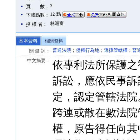
3
頁 數：
12 點
下載點數：
林洲富
授 權 者：
基本資料
相關資料
普通法院
；
侵權行為地
；
選擇管轄權
；
普
關 鍵 詞：
中文摘要：
依專利法所保護之
訴訟，應依民事訴
定，認定管轄法院
跨連或散在數法院
權，原告得任向其