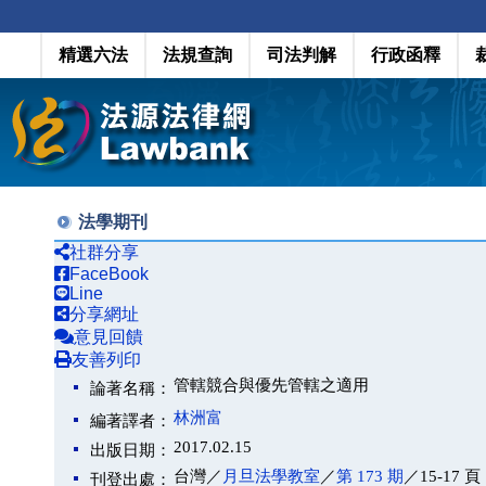
精選六法
法規查詢
司法判解
行政函釋
法學期刊
社群分享
FaceBook
Line
分享網址
意見回饋
友善列印
管轄競合與優先管轄之適用
論著名稱：
林洲富
編著譯者：
2017.02.15
出版日期：
台灣／
月旦法學教室
／
第 173 期
／15-17 頁
刊登出處：