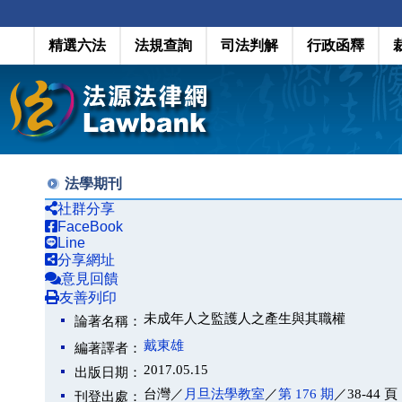
精選六法
法規查詢
司法判解
行政函釋
法學期刊
社群分享
FaceBook
Line
分享網址
意見回饋
友善列印
未成年人之監護人之產生與其職權
論著名稱：
戴東雄
編著譯者：
2017.05.15
出版日期：
台灣／
月旦法學教室
／
第 176 期
／38-44 頁
刊登出處：