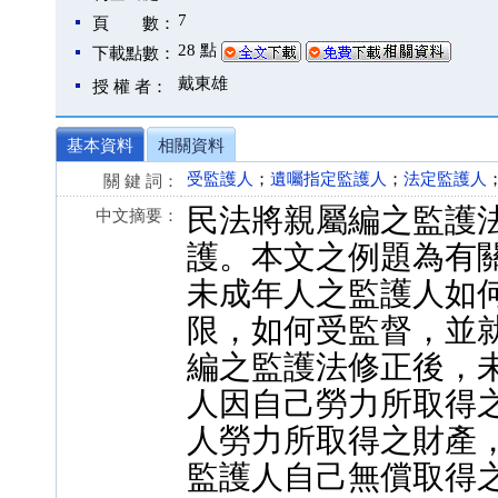
7
頁 數：
28 點
下載點數：
戴東雄
授 權 者：
基本資料
相關資料
受監護人
；
遺囑指定監護人
；
法定監護人
關 鍵 詞：
民法將親屬編之監護
中文摘要：
護。本文之例題為有
未成年人之監護人如
限，如何受監督，並就
編之監護法修正後，
人因自己勞力所取得
人勞力所取得之財產
監護人自己無償取得